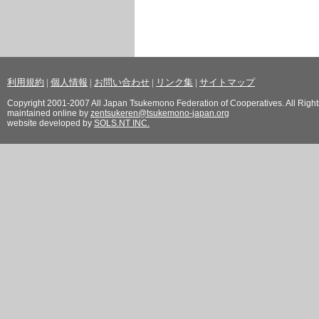
利用規約
|
個人情報
|
お問い合わせ
|
リンク集
|
サイトマップ
Copyright 2001-2007 All Japan Tsukemono Federation of Cooperatives. All Righ
maintained online by
zentsukeren@tsukemono-japan.org
website developed by
SOLS.NT INC.