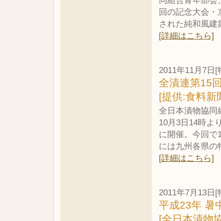
同組合青年部会
回の記念大会・
された純和風建
[詳細はこちら]
2011年11月7日[
全漬連第15
[提供:食料新
全日本漬物協同
10月3日14
に開催。今回で1
には九州各県の
[詳細はこちら]
2011年7月13日[
平成23年 暑
[全日本漬物