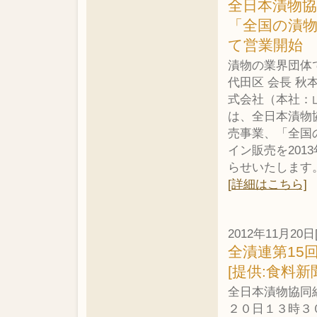
全日本漬物
「全国の漬
て営業開始
漬物の業界団体
代田区 会長 
式会社（本社：
は、全日本漬物
売事業、「全国
イン販売を201
らせいたします
[詳細はこちら]
2012年11月20日
全漬連第15
[提供:食料新
全日本漬物協同
２０日１３時３