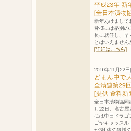
平成23年 新
[全日本漬物
新年あけまして
皆様には格別の
長に就任し、早
とはいえません
[詳細はこちら]
2010年11月22日
どまん中で
全漬連第29
[提供:食料新
全日本漬物協同
月22日、名古屋
には中日ドラゴ
ゴヤキャッスル
か3団体の後援の