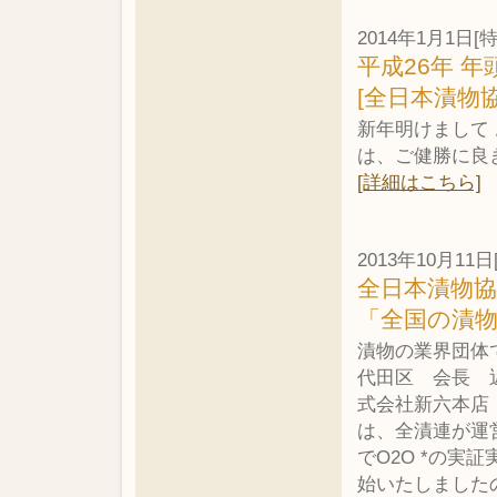
2014年1月1日[
平成26年 年
[全日本漬物
新年明けまして
は、ご健勝に良
[詳細はこちら]
2013年10月11
全日本漬物
「全国の漬
漬物の業界団体
代田区 会長 
式会社新六本店
は、全漬連が運
でO2O *の実
始いたしました