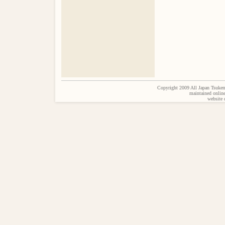
Copyright 2009 All Japan Tsukem
maintained onlin
website