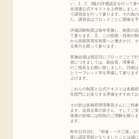
い、1、2、3級の評価認定を行って
全漬連公式テキストを上梓致しました
て講習会を行って参ります。その為の
た。講習会はブロックごとに開催を予
評価試験制度は毎年実施し、制度の品
て参ります。又、この技能・技術の制
から技能実習生制度へと働きかけ、そ
る努力を図って参ります。
実施会場は指定日にブロックごとで行
員につきましては、副会長、理事長、
のご指名をお願い致しました。詳細は
とリーフレット等を準備して参ります
上げます。
これらの制度と公式テキストは各都府
生部門にお送りする準備をすすめてお
その折は各都府県理事長さんにご持参
ます。会員企業の皆さん、そしてご支
係者の皆様には特段のご理解を賜りま
ます。
昨年12月3日、『和食・一汁三菜』
産に認定登録となりましたことは誠に