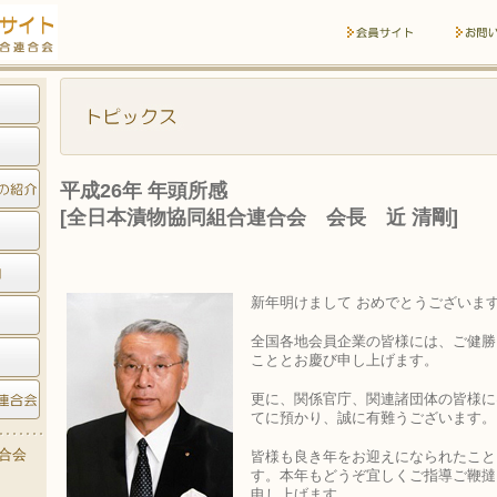
平成26年 年頭所感
[全日本漬物協同組合連合会 会長 近 清剛]
新年明けまして おめでとうございま
全国各地会員企業の皆様には、ご健勝
こととお慶び申し上げます。
更に、関係官庁、関連諸団体の皆様に
てに預かり、誠に有難うございます。
合会
皆様も良き年をお迎えになられたこと
す。本年もどうぞ宜しくご指導ご鞭撻
申し上げます。