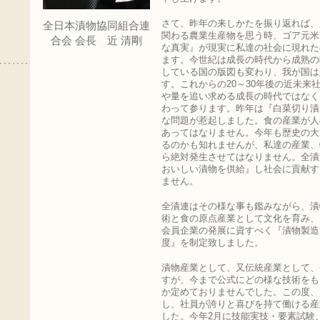
さて、昨年の来しかたを振り返れば、
全日本漬物協同組合連
関わる農業生産物を思う時、ゴア元米
合会 会長 近 清剛
な真実』が現実に私達の社会に現れた
ます。今世紀は成長の時代から成熟の
している国の版図も変わり、我が国は
す。これからの20～30年後の近未来
や量を追い求める成長の時代ではなく
わって参ります。昨年は『白菜切り漬
な問題が惹起しました。食の産業が人
あってはなりません。今年も歴史の大
るのかも知れませんが、私達の産業、
ら絶対発生させてはなりません。全漬
おいしい漬物を供給』し社会に貢献す
ません。
全漬連はその様な事も鑑みながら、漬
術と食の原点産業として文化を育み、
会員企業の発展に資すべく『漬物製造
度』を制定致しました。
漬物産業として、又伝統産業として、
すが、今まで公式にどの様な技術をも
か定めておりませんでした。この度、
し、社員が誇りと喜びを持て働ける産
した。今年2月に技能実技・要素試験