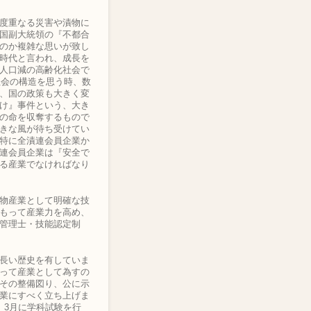
度重なる災害や漬物に
国副大統領の『不都合
のか複雑な思いが致し
時代と言われ、成長を
人口減の高齢化社会で
社会の構造を思う時、数
、国の政策も大きく変
け』事件という、大き
の命を収奪するもので
きな風が待ち受けてい
特に全漬連会員企業か
連会員企業は『安全で
る産業でなければなり
物産業として明確な技
もって産業力を高め、
管理士・技能認定制
長い歴史を有していま
って産業として為すの
その整備図り、公に示
業にすべく立ち上げま
、3月に学科試験を行