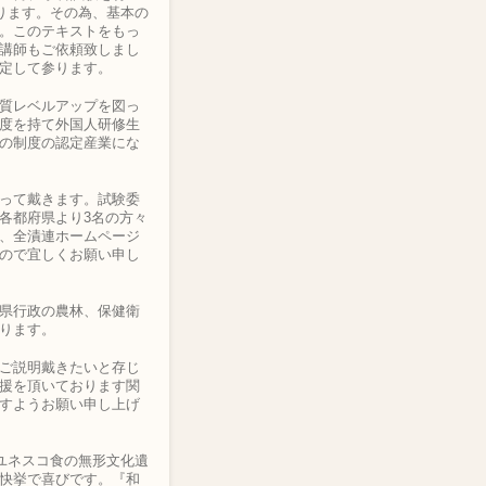
参ります。その為、基本の
。このテキストをもっ
講師もご依頼致しまし
定して参ります。
質レベルアップを図っ
度を持て外国人研修生
の制度の認定産業にな
って戴きます。試験委
各都府県より3名の方々
、全漬連ホームページ
ので宜しくお願い申し
県行政の農林、保健衛
ります。
ご説明戴きたいと存じ
援を頂いております関
すようお願い申し上げ
がユネスコ食の無形文化遺
快挙で喜びです。『和