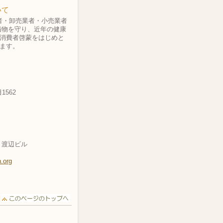
いて
造者・卸売業者・小売業者
漬物を守り、近年の健康
消費者啓蒙をはじめと
ます。
1562
2 渡辺ビル
.org