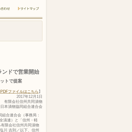
ランドで営業開始
ネットで提案
PDFファイルはこちら
】
2017年12月1日
有限会社信州共同漬物
全日本漬物協同組合連合会
同組合連合会（事務局：
、全漬連）と「信州・軽
る有限会社信州共同漬物
塩川 吉則／以下、信州