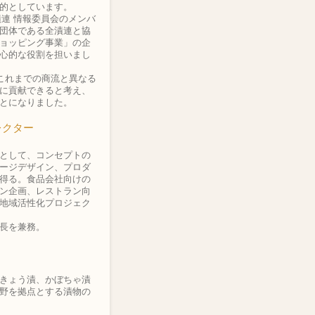
的としています。
漬連 情報委員会のメンバ
団体である全漬連と協
ョッピング事業」の企
心的な役割を担いまし
これまでの商流と異なる
に貢献できると考え、
とになりました。
レクター
として、コンセプトの
ージデザイン、プロダ
得る。食品会社向けの
ン企画、レストラン向
地域活性化プロジェク
長を兼務。
きょう漬、かぼちゃ漬
野を拠点とする漬物の