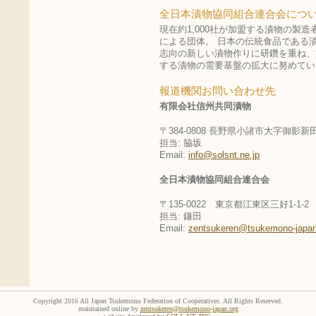
全日本漬物協同組合連合会につ
現在約1,000社が加盟する漬物の製
による団体。 日本の伝統食品である
志向の新しい漬物作りに研鑽を重ね、
する漬物の需要基盤の拡大に努めてい
報道機関お問い合わせ先
有限会社信州共同漬物
〒384-0808 長野県小諸市大字御影新田
担当: 脇坂
Email:
info@solsnt.ne.jp
全日本漬物協同組合連合会
〒135-0022 東京都江東区三好1-1-
担当: 鎌田
Email:
zentsukeren@tsukemono-japan
Copyright 2016 All Japan Tsukemono Federation of Cooperatives. All Rights Reserved.
maintained online by
zentsukeren@tsukemono-japan.org