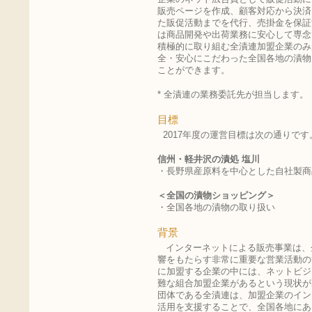
販売ページを作成、顧客対応から決済
た販促活動までを代行、売掛金を保証
は商品開発や出荷業務に安心して専念
積極的に取り組む全漬連加盟企業のみ
全・安心にこだわった全国各地の漬物
ことができます。
* 全漬連の業務委託先が担当します。
目標
2017年度の運営目標は次の通りです
信州・軽井沢の漬処 塩川
・長野県産原料を中心とした自社製商
＜全国の漬物ショッピング＞
・全国各地の漬物の取り扱い
背景
インターネットによる販売事業は、
響をもたらす非常に重要な営業活動の
に加盟する企業の中には、ネットビジ
難な組合加盟企業があるという現状が
団体である全漬連は、加盟企業のイン
活用を支援することで、全国各地にあ