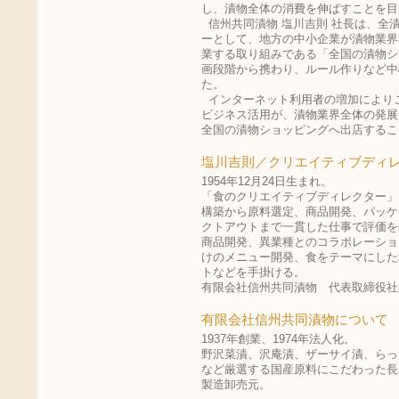
し、漬物全体の消費を伸ばすことを目
信州共同漬物 塩川吉則 社長は、全
ーとして、地方の中小企業が漬物業界
業する取り組みである「全国の漬物シ
画段階から携わり、ルール作りなど中
た。
インターネット利用者の増加により
ビジネス活用が、漬物業界全体の発展
全国の漬物ショッピングへ出店するこ
塩川吉則／クリエイティブディ
1954年12月24日生まれ。
「食のクリエイティブディレクター」
構築から原料選定、商品開発、パッケ
クトアウトまで一貫した仕事で評価を
商品開発、異業種とのコラボレーショ
けのメニュー開発、食をテーマにした
トなどを手掛ける。
有限会社信州共同漬物 代表取締役社
有限会社信州共同漬物について
1937年創業、1974年法人化。
野沢菜漬、沢庵漬、ザーサイ漬、らっ
など厳選する国産原料にこだわった長
製造卸売元。