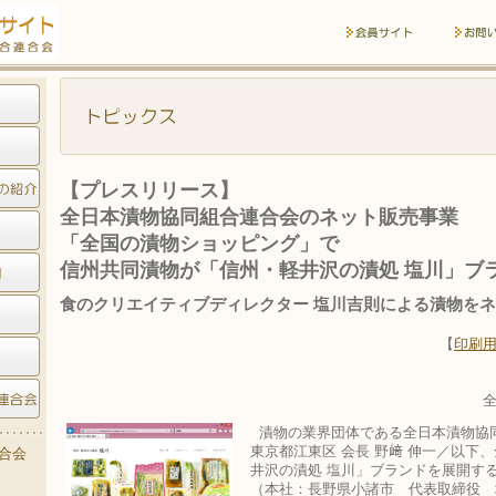
【プレスリリース】
全日本漬物協同組合連合会のネット販売事業
「全国の漬物ショッピング」で
信州共同漬物が「信州・軽井沢の漬処 塩川」ブ
食のクリエイティブディレクター 塩川吉則による漬物を
【
印刷用
漬物の業界団体である全日本漬物協
東京都江東区 会長 野﨑 伸一／以下
合会
井沢の漬処 塩川」ブランドを展開す
（本社：長野県小諸市 代表取締役 