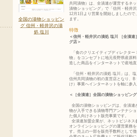
共同漬物）は、全漬連が運営するネッ
漬物ショッピング」で「信州・軽井沢の
12月1日より営業を開始しましたの
全国の漬物ショッピン
ます。
グ 信州・軽井沢の漬
特徴
処 塩川
＜信州・軽井沢の漬処 塩川 ［全漬
グ店＞
「食のクリエイティブディレクター 
物」をコンセプトに地元長野県産原料
造した商品をインターネットで産地直
「信州・軽井沢の漬処 塩川」は、塩
信州共同漬物の初の直営店となり、B t
け）事業へインターネットを軸に参入
＜［全漬連］全国の漬物ショッピング
全国の漬物ショッピングは、全漬連
物が入手できる漬物専門アンテナショ
た個人向けネット販売事業です。
全漬連加盟企業が、ネットビジネス
オンラインショッピングの運営業務を
す。売上の一部を販売手数料として徴
企業のネット広告費として販促活動に