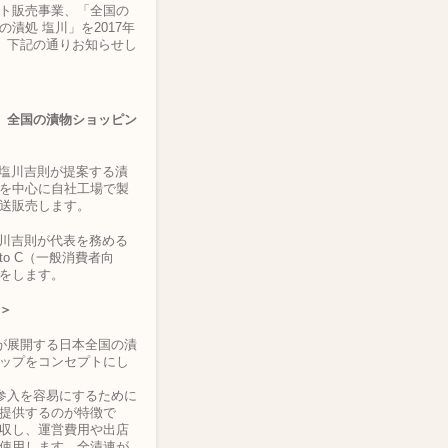
ト販売事業、「全国の
漬処 塩川」を2017年
で、下記の通りお知らせし
連］全国の漬物ショッピン
塩川吉則が提案する漬
を中心に自社工場で製
送販売します。
川吉則が代表を務める
o C（一般消費者向
をします。
＞
が展開する日本全国の漬
ップをコンセプトにし
参入を容易にするために
提供するのが特徴で
収し、運営費用や出店
使用します。全漬連が